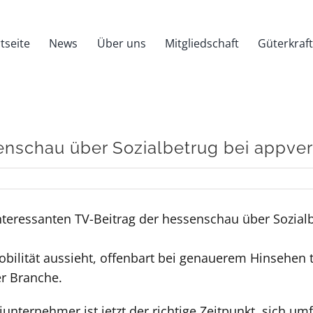
tseite
News
Über uns
Mitgliedschaft
Güterkraf
enschau über Sozialbetrug bei appver
nteressanten TV-Beitrag der hessenschau über Sozial
bilität aussieht, offenbart bei genauerem Hinsehen t
er Branche.
nternehmer ist jetzt der richtige Zeitpunkt, sich umf