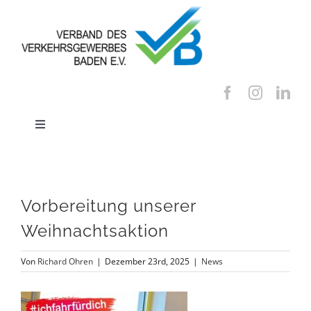
Zum
Inhalt
springen
Toggle
Navigation
Startseite
Vorbereitung unserer
News
Weihnachtsaktion
Über uns
Von
Richard Ohren
|
Dezember 23rd, 2025
|
News
Mitgliedschaft